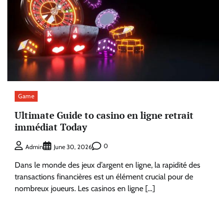
Game
Ultimate Guide to casino en ligne retrait
immédiat Today
0
Admin
June 30, 2026
Dans le monde des jeux d’argent en ligne, la rapidité des
transactions financières est un élément crucial pour de
nombreux joueurs. Les casinos en ligne […]