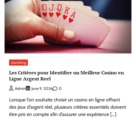
Gambling
Les Critères pour Identifier un Meilleur Casino en
Ligne Argent Reel
0
Admin
June 9, 2026
Lorsque l’on souhaite choisir un casino en ligne offrant
des jeux d’argent réel, plusieurs critères essentiels doivent
être pris en compte afin d’assurer une expérience […]