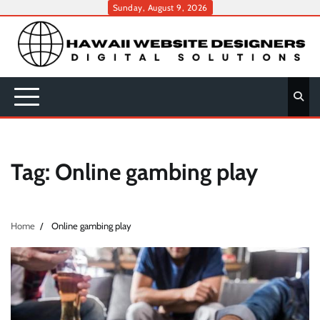
Skip
Sunday, August 9, 2026
to
content
Tag:
Online gambing play
Home
Online gambing play