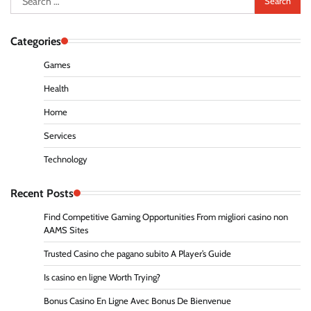
for:
Categories
Games
Health
Home
Services
Technology
Recent Posts
Find Competitive Gaming Opportunities From migliori casino non
AAMS Sites
Trusted Casino che pagano subito A Player’s Guide
Is casino en ligne Worth Trying?
Bonus Casino En Ligne Avec Bonus De Bienvenue