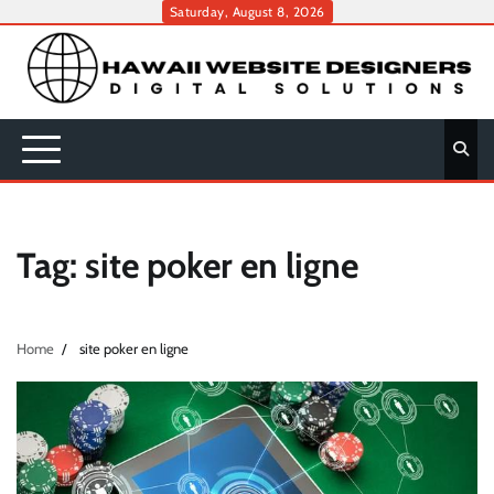
Skip
Saturday, August 8, 2026
to
content
Tag:
site poker en ligne
Home
site poker en ligne