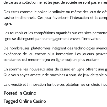
de cartes à collectionner et les jeux de société ne sont pas en re
Des titres comme le poker, le solitaire ou même des jeux de dés 
casino traditionnels. Ces jeux favorisent l’interaction et la c
ligne.
Les tournois et les compétitions organisés sur ces sites permett
ligne se distinguent par leur engagement envers l’innovation.
De nombreuses plateformes intègrent des technologies avancées, tel
expérience de jeu encore plus immersive. Les joueurs peuvent 
constantes qui rendent le jeu en ligne toujours plus excitant.
En somme, les nouveaux sites de casino en ligne offrent une g
Que vous soyez amateur de machines à sous, de jeux de table ou 
La diversité et l’innovation font de ces plateformes un choix in
Posted in
Casino
Tagged
Online Casino