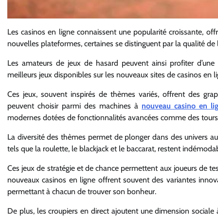
Les casinos en ligne connaissent une popularité croissante, off
nouvelles plateformes, certaines se distinguent par la qualité de l
Les amateurs de jeux de hasard peuvent ainsi profiter d’une e
meilleurs jeux disponibles sur les nouveaux sites de casinos en 
Ces jeux, souvent inspirés de thèmes variés, offrent des gr
peuvent choisir parmi des machines à
nouveau casino en li
modernes dotées de fonctionnalités avancées comme des tours gra
La diversité des thèmes permet de plonger dans des univers aussi 
tels que la roulette, le blackjack et le baccarat, restent indémodab
Ces jeux de stratégie et de chance permettent aux joueurs de t
nouveaux casinos en ligne offrent souvent des variantes innova
permettant à chacun de trouver son bonheur.
De plus, les croupiers en direct ajoutent une dimension sociale à