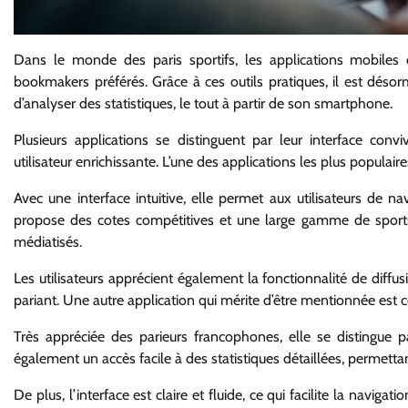
Dans le monde des paris sportifs, les applications mobiles o
bookmakers préférés. Grâce à ces outils pratiques, il est déso
d’analyser des statistiques, le tout à partir de son smartphone.
Plusieurs applications se distinguent par leur interface convivi
utilisateur enrichissante. L’une des applications les plus populair
Avec une interface intuitive, elle permet aux utilisateurs de n
propose des cotes compétitives et une large gamme de sports à
médiatisés.
Les utilisateurs apprécient également la fonctionnalité de diffu
pariant. Une autre application qui mérite d’être mentionnée est
Très appréciée des parieurs francophones, elle se distingue pa
également un accès facile à des statistiques détaillées, permettan
De plus, l’interface est claire et fluide, ce qui facilite la navi