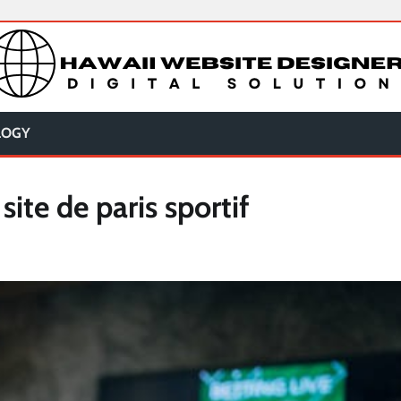
LOGY
ite de paris sportif