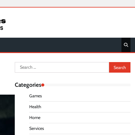
Search
for:
Categories
Games
Health
Home
Services