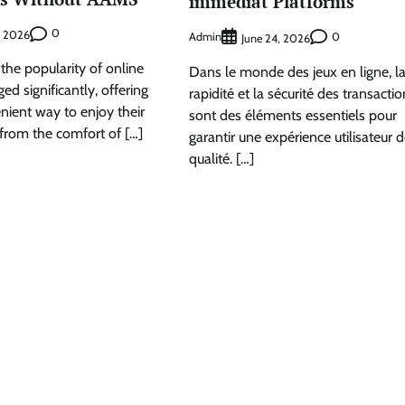
immédiat Platforms
0
, 2026
Admin
0
June 24, 2026
 the popularity of online
Dans le monde des jeux en ligne, l
ed significantly, offering
rapidité et la sécurité des transactio
nient way to enjoy their
sont des éléments essentiels pour
from the comfort of […]
garantir une expérience utilisateur 
qualité. […]