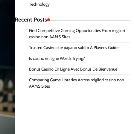
Technology
Recent Posts
Find Competitive Gaming Opportunities From migliori
casino non AAMS Sites
Trusted Casino che pagano subito A Player’s Guide
Is casino en ligne Worth Trying?
Bonus Casino En Ligne Avec Bonus De Bienvenue
Comparing Game Libraries Across migliori casino non
AAMS Sites