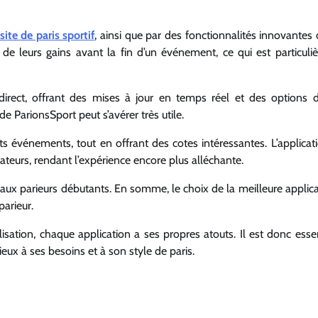
site de paris sportif
, ainsi que par des fonctionnalités innovante
e de leurs gains avant la fin d’un événement, ce qui est particul
rect, offrant des mises à jour en temps réel et des options d
e ParionsSport peut s’avérer très utile.
nts événements, tout en offrant des cotes intéressantes. L’applica
ateurs, rendant l’expérience encore plus alléchante.
t aux parieurs débutants. En somme, le choix de la meilleure applic
parieur.
tilisation, chaque application a ses propres atouts. Il est donc esse
ieux à ses besoins et à son style de paris.