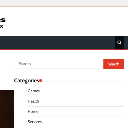
Search
for:
Categories
Games
Health
Home
Services