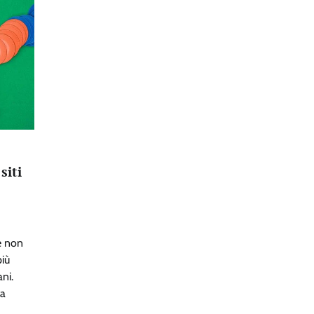
siti
se non
iù
ani.
ta