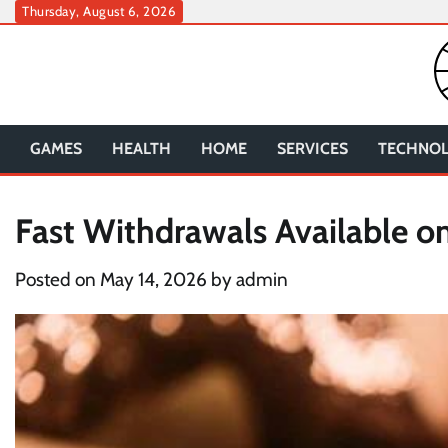
Skip
Thursday, August 6, 2026
to
content
GAMES
HEALTH
HOME
SERVICES
TECHNO
Fast Withdrawals Available on
Posted on
May 14, 2026
by
admin