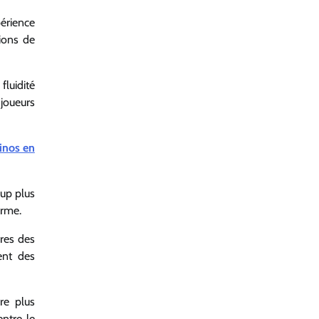
périence
ions de
fluidité
 joueurs
inos en
oup plus
orme.
ères des
ent des
re plus
entre le