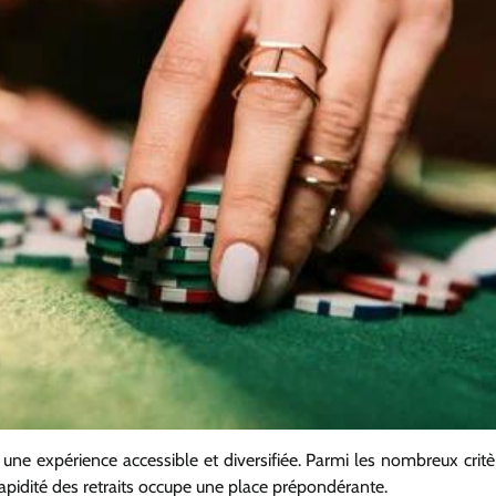
t une expérience accessible et diversifiée. Parmi les nombreux crit
 rapidité des retraits occupe une place prépondérante.