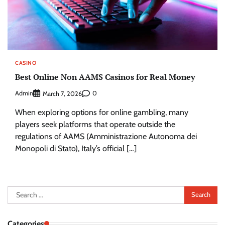
CASINO
Best Online Non AAMS Casinos for Real Money
Admin
0
March 7, 2026
When exploring options for online gambling, many
players seek platforms that operate outside the
regulations of AAMS (Amministrazione Autonoma dei
Monopoli di Stato), Italy’s official […]
Search
for:
Categories