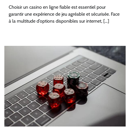
Choisir un casino en ligne fiable est essentiel pour
garantir une expérience de jeu agréable et sécurisée. Face
à la multitude d’options disponibles sur internet, […]