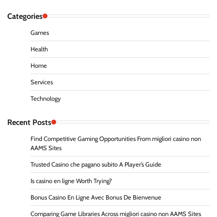
Categories
Games
Health
Home
Services
Technology
Recent Posts
Find Competitive Gaming Opportunities From migliori casino non
AAMS Sites
Trusted Casino che pagano subito A Player’s Guide
Is casino en ligne Worth Trying?
Bonus Casino En Ligne Avec Bonus De Bienvenue
Comparing Game Libraries Across migliori casino non AAMS Sites