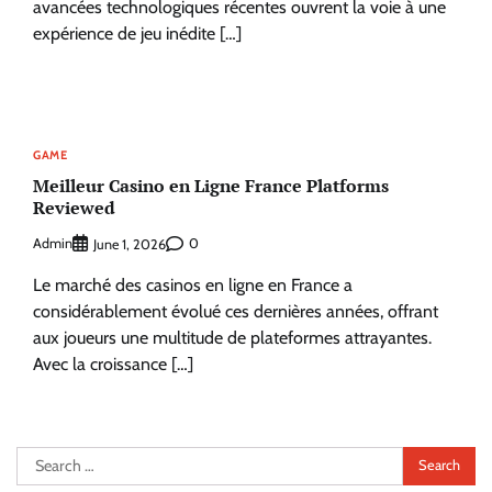
avancées technologiques récentes ouvrent la voie à une
expérience de jeu inédite […]
GAME
Meilleur Casino en Ligne France Platforms
Reviewed
Admin
0
June 1, 2026
Le marché des casinos en ligne en France a
considérablement évolué ces dernières années, offrant
aux joueurs une multitude de plateformes attrayantes.
Avec la croissance […]
Search
for: