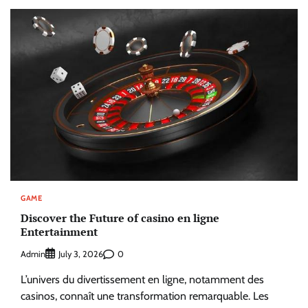
GAME
Discover the Future of casino en ligne
Entertainment
Admin
0
July 3, 2026
L’univers du divertissement en ligne, notamment des
casinos, connaît une transformation remarquable. Les