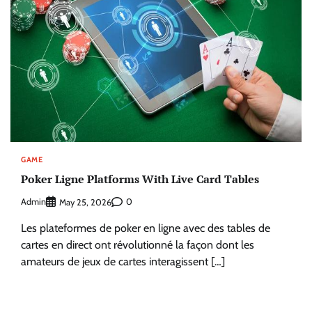
GAME
Poker Ligne Platforms With Live Card Tables
Admin
0
May 25, 2026
Les plateformes de poker en ligne avec des tables de
cartes en direct ont révolutionné la façon dont les
amateurs de jeux de cartes interagissent […]