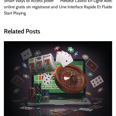
Smart Ways to Access poker
Meilleur Casino En Ligne Avec
online gratis sin registrarse and
Une Interface Rapide Et Fluide
Start Playing
Related Posts