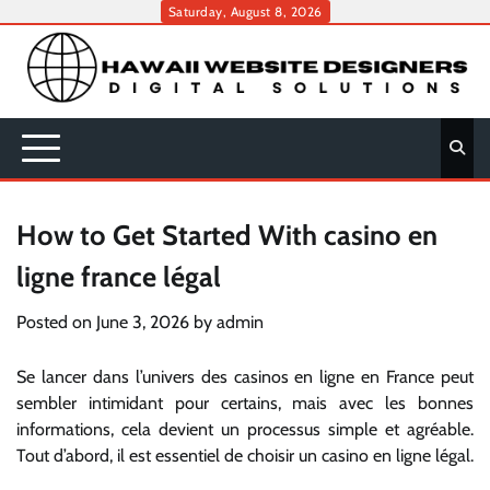
Skip
Saturday, August 8, 2026
to
content
How to Get Started With casino en
ligne france légal
Posted on
June 3, 2026
by
admin
Se lancer dans l’univers des casinos en ligne en France peut
sembler intimidant pour certains, mais avec les bonnes
informations, cela devient un processus simple et agréable.
Tout d’abord, il est essentiel de choisir un casino en ligne légal.