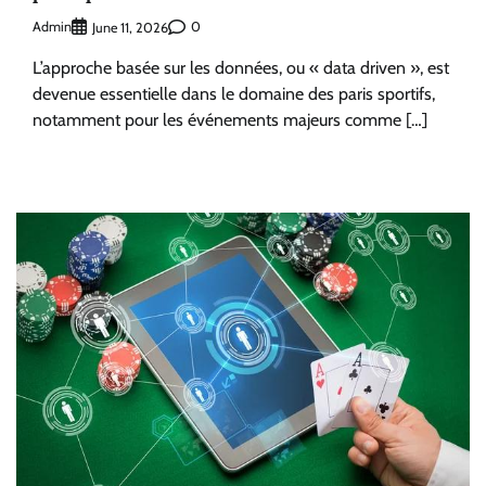
Admin
0
June 11, 2026
L’approche basée sur les données, ou « data driven », est
devenue essentielle dans le domaine des paris sportifs,
notamment pour les événements majeurs comme […]