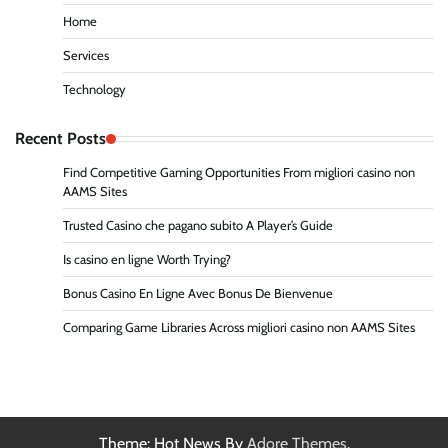
Home
Services
Technology
Recent Posts
Find Competitive Gaming Opportunities From migliori casino non
AAMS Sites
Trusted Casino che pagano subito A Player’s Guide
Is casino en ligne Worth Trying?
Bonus Casino En Ligne Avec Bonus De Bienvenue
Comparing Game Libraries Across migliori casino non AAMS Sites
Theme: Hot News By
Adore Themes
.