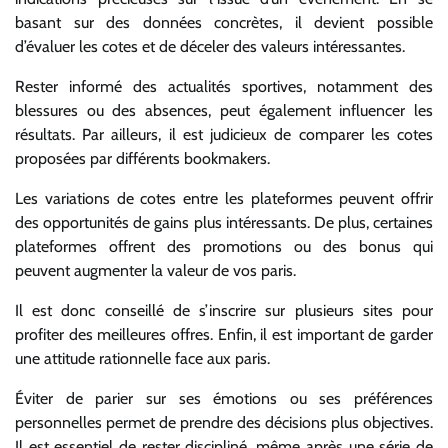
basant sur des données concrètes, il devient possible
d’évaluer les cotes et de déceler des valeurs intéressantes.
Rester informé des actualités sportives, notamment des
blessures ou des absences, peut également influencer les
résultats. Par ailleurs, il est judicieux de comparer les cotes
proposées par différents bookmakers.
Les variations de cotes entre les plateformes peuvent offrir
des opportunités de gains plus intéressants. De plus, certaines
plateformes offrent des promotions ou des bonus qui
peuvent augmenter la valeur de vos paris.
Il est donc conseillé de s’inscrire sur plusieurs sites pour
profiter des meilleures offres. Enfin, il est important de garder
une attitude rationnelle face aux paris.
Éviter de parier sur ses émotions ou ses préférences
personnelles permet de prendre des décisions plus objectives.
Il est essentiel de rester discipliné, même après une série de