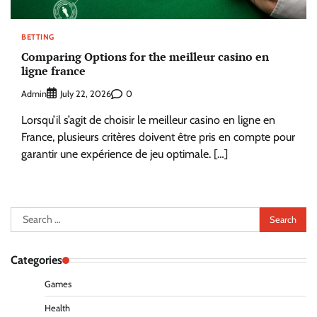
BETTING
Comparing Options for the meilleur casino en
ligne france
Admin
0
July 22, 2026
Lorsqu’il s’agit de choisir le meilleur casino en ligne en
France, plusieurs critères doivent être pris en compte pour
garantir une expérience de jeu optimale. […]
Search
for:
Categories
Games
Health