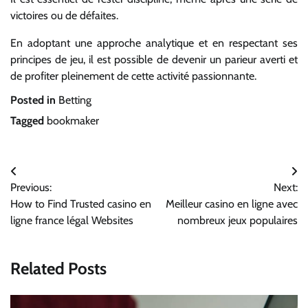
victoires ou de défaites.
En adoptant une approche analytique et en respectant ses
principes de jeu, il est possible de devenir un parieur averti et
de profiter pleinement de cette activité passionnante.
Posted in
Betting
Tagged
bookmaker
Post
Previous:
Next:
navigation
How to Find Trusted casino en
Meilleur casino en ligne avec
ligne france légal Websites
nombreux jeux populaires
Related Posts