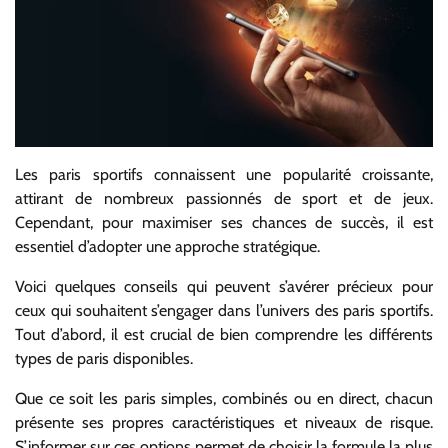
Les paris sportifs connaissent une popularité croissante,
attirant de nombreux passionnés de sport et de jeux.
Cependant, pour maximiser ses chances de succès, il est
essentiel d’adopter une approche stratégique.
Voici quelques conseils qui peuvent s’avérer précieux pour
ceux qui souhaitent s’engager dans l’univers des paris sportifs.
Tout d’abord, il est crucial de bien comprendre les différents
types de paris disponibles.
Que ce soit les paris simples, combinés ou en direct, chacun
présente ses propres caractéristiques et niveaux de risque.
S’informer sur ces options permet de choisir la formule la plus