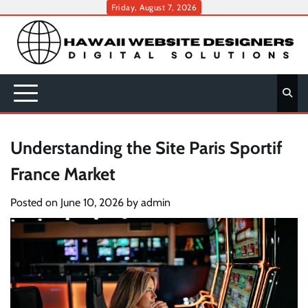
Skip
Friday, August 7, 2026
to
content
Understanding the Site Paris Sportif
France Market
Posted on
June 10, 2026
by
admin