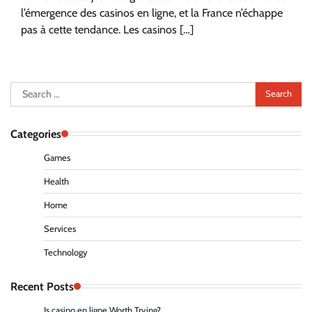
l’émergence des casinos en ligne, et la France n’échappe
pas à cette tendance. Les casinos […]
Search
for:
Categories
Games
Health
Home
Services
Technology
Recent Posts
Is casino en ligne Worth Trying?