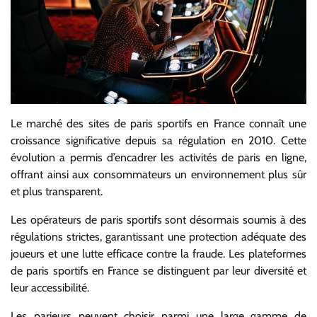
Le marché des sites de paris sportifs en France connaît une
croissance significative depuis sa régulation en 2010. Cette
évolution a permis d’encadrer les activités de paris en ligne,
offrant ainsi aux consommateurs un environnement plus sûr
et plus transparent.
Les opérateurs de paris sportifs sont désormais soumis à des
régulations strictes, garantissant une protection adéquate des
joueurs et une lutte efficace contre la fraude. Les plateformes
de paris sportifs en France se distinguent par leur diversité et
leur accessibilité.
Les parieurs peuvent choisir parmi une large gamme de