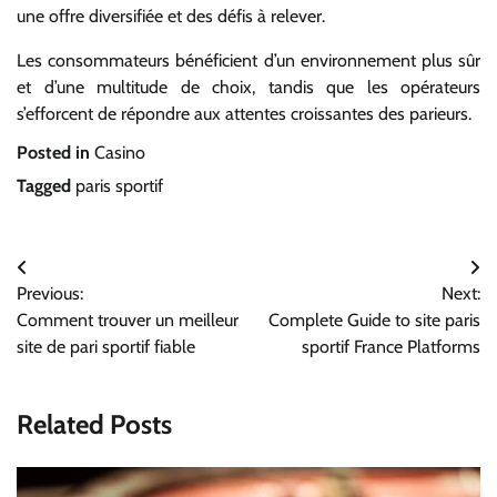
une offre diversifiée et des défis à relever.
Les consommateurs bénéficient d’un environnement plus sûr
et d’une multitude de choix, tandis que les opérateurs
s’efforcent de répondre aux attentes croissantes des parieurs.
Posted in
Casino
Tagged
paris sportif
Post
Previous:
Next:
navigation
Comment trouver un meilleur
Complete Guide to site paris
site de pari sportif fiable
sportif France Platforms
Related Posts